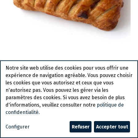
2520 Danish Pecannotenkoek
Notre site web utilise des cookies pour vous offrir une
Diversi Food 48x95gr
expérience de navigation agréable. Vous pouvez choisir
les cookies que vous autorisez et ceux que vous
Article de commande
n'autorisez pas. Vous pouvez les gérer via les
paramètres des cookies. Si vous avez besoin de plus
Demander un compte
d'informations, veuillez consulter notre
politique de
confidentialité
.
Conditions générales
Garantie satisfait ou remboursé de 30 jours
Configurer
Refuser
Accepter tout
Expédition : 2-3 jours ouvrables