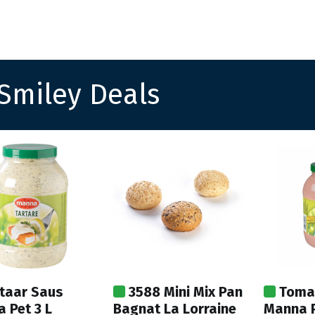
Startpagina
Assortiment
Vestigingen
Deals
K
Smiley Deals
taar Saus
3588 Mini Mix Pan
Toma
 Pet 3 L
Bagnat La Lorraine
Manna P