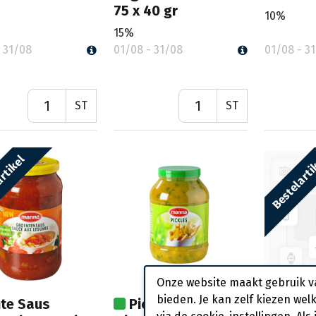
75 x 40 gr
10%
15%
 31/08
01/08 - 31/08
01/08 - 3
ST
ST
rtikel
Bestelarti
Onze website maakt gebruik v
bieden. Je kan zelf kiezen wel
te Saus
Pickels Manna Pet
3000 Bo