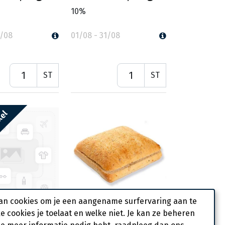
10%
1/08
01/08 - 31/08
ST
ST
kel
an cookies om je een aangename surfervaring aan te
ke cookies je toelaat en welke niet. Je kan ze beheren
rek Spinazie
7048 Sandwino