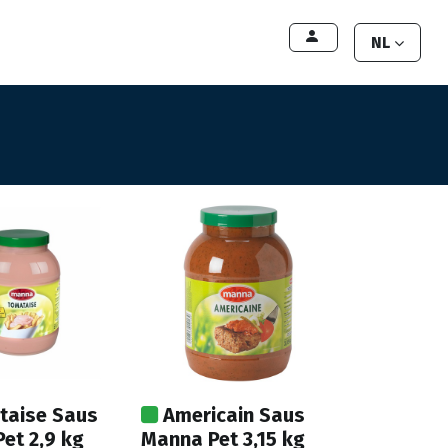
lant worden
Contact
Handleiding
NL
taise Saus
Americain Saus
et 2,9 kg
Manna Pet 3,15 kg